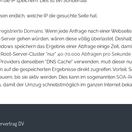
die IP speichern. Dies ist ein Sonderfall
)
sen endlich, welche IP die gesuchte Seite hat.
registrierte Domains
. Wenn jede Anfrage nach einer Webseite
Server gehen würden, wären diese völlig überlastet. Deshal
ndows speichern das Ergebnis einer Abfrage einige Zeit, dam
3 Root-Server-Cluster "nur"
40-70.000 Abfragen pro Sekunde
Providers denselben "DNS Cache" verwenden, muß dieser nur 
n auf die gespeicherten Ergebnisse direkt zugreifen. Vorteil: 
ern, bis sie aktiv werden. Dies kann im sogenannten
SOA-R
en, damit der Umzug schnellstmöglich im ganzen Internet beka
rvertrag DV