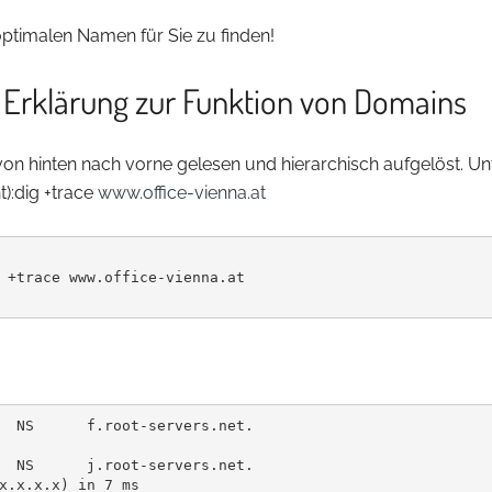
optimalen Namen für Sie zu finden!
 Erklärung zur Funktion von Domains
n hinten nach vorne gelesen und hierarchisch aufgelöst. Unt
t):dig +trace
www.office-vienna.at
 +trace www.office-vienna.at

  NS      f.root-servers.net.

  NS      j.root-servers.net.
