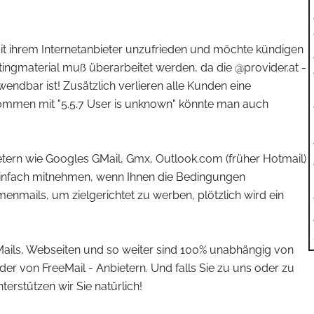
t mit ihrem Internetanbieter unzufrieden und möchte kündigen
ingmaterial muß überarbeitet werden, da die @provider.at -
ndbar ist! Zusätzlich verlieren alle Kunden eine
ommen mit "5.5.7 User is unknown" könnte man auch
bietern wie Googles GMail, Gmx, Outlook.com (früher Hotmail)
t einfach mitnehmen, wenn Ihnen die Bedingungen
menmails, um zielgerichtet zu werben, plötzlich wird ein
e Mails, Webseiten und so weiter sind 100% unabhängig von
der von FreeMail - Anbietern. Und falls Sie zu uns oder zu
erstützen wir Sie natürlich!