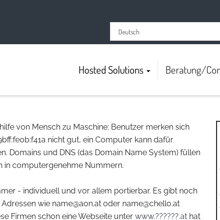
Hosted Solutions
Beratung/Con
shilfe von Mensch zu Maschine: Benutzer merken sich
9bff:fe0b:f41a nicht gut, ein Computer kann dafür
ehen. Domains und DNS (das Domain Name System) füllen
men in computergenehme Nummern.
er - individuell und vor allem portierbar. Es gibt noch
) Adressen wie name@aon.at oder name@chello.at
iese Firmen schon eine Webseite unter
www.??????.at
hat