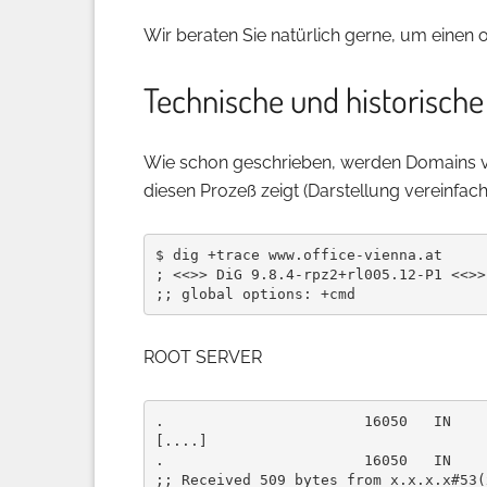
Wir beraten Sie natürlich gerne, um einen 
Technische und historische
Wie schon geschrieben, werden Domains vo
diesen Prozeß zeigt (Darstellung vereinfach
$ dig +trace www.office-vienna.at

; <<>> DiG 9.8.4-rpz2+rl005.12-P1 <<>>
ROOT SERVER
.                       16050   IN    
[....]

.                       16050   IN    