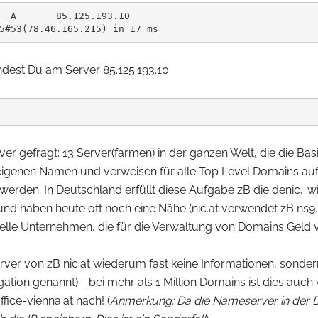
  A       85.125.193.10

ndest Du am Server 85.125.193.10
er gefragt: 13 Server(farmen) in der ganzen Welt, die die B
e eigenen Namen und verweisen für alle Top Level Domains auf
et werden. In Deutschland erfüllt diese Aufgabe zB die denic, .
nd haben heute oft noch eine Nähe (nic.at verwendet zB ns9.uni
elle Unternehmen, die für die Verwaltung von Domains Geld 
ver von zB nic.at wiederum fast keine Informationen, sondern
ion genannt) - bei mehr als 1 Million Domains ist dies auch v
ffice-vienna.at nach! (
Anmerkung: Da die Nameserver in der Do